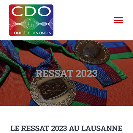
Passer
au
contenu
Tog
Nav
Accueil
Présentation
RESSAT 2023
Devenir Compagnon
Activités
La Sélection des Confrères
LE RESSAT 2023 AU LAUSANNE